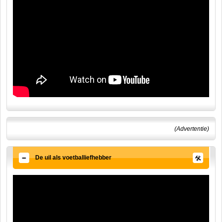
(Advertentie)
De uil als voetballiefhebber