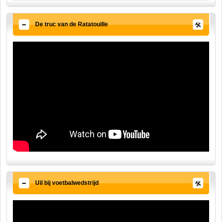
De truc van de Ratatouille
Uil bij voetbalwedstrijd