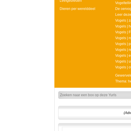
Leefgebieden
Vogeltell
Dieren per werelddeel
De oervo
Leer deze
Vogels | 
Vogels | 
Vogels | 
Vogels | r
Vogels | 
Vogels | r
Vogels | 
Vogels | u
Vogels | o
Gewerveld
Thema: he
(Adv