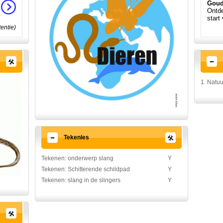
Goud
Ontde
start
tentie)
1. Natu
Tekenles
Tekenen: onderwerp slang
Y
Tekenen: Schitterende schildpad
Y
Tekenen: slang in de slingers
Y