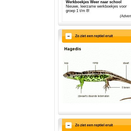
Werkboekjes Weer naar school
Nieuwe, leerzame werkboekjes voor
groep 1 t/m 8!
(Adver
Zo ziet een reptiel eruit
Zo ziet een reptiel eruit