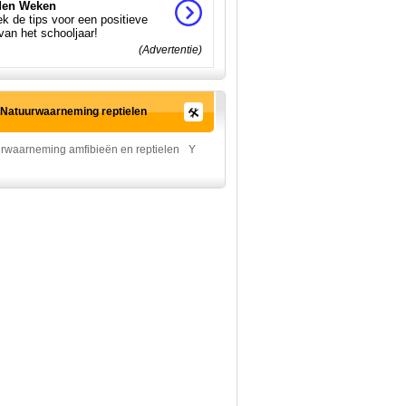
en Weken
k de tips voor een positieve
 van het schooljaar!
(Advertentie)
Natuurwaarneming reptielen
urwaarneming amfibieën en reptielen
Y