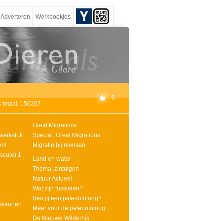
Adverteren
Werkboekjes
6
 totaal: 150207
Great Migrations:
werkstuk
Special: Great Migrations
en!
Migratie bij mensen
iscule) 1
Land en water
Thema: zintuigen
Natuur Actueel
Wat zijn fossielen?
Ben jij een paleontoloog?
kkaarten
Meer voor de paleontoloog
De Nieuwe Wildernis