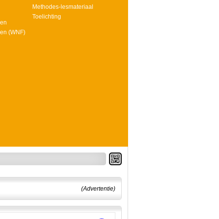
Methodes-lesmateriaal
Toelichting
ken
ken (WNF)
(Advertentie)