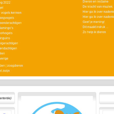
Dieren en reclame
ing 2022
De kracht van muziek
gel
Hier ga ik over naden
 vogels kennen
Hier ga ik over naden
zangvogels
Geef je mening!
hoenderachtigen
Dit maakt indruk ...
Flamingo’s
Zo help ik dieren
oofvogels
pinguins
eigerachtigen
eendachtigen
ilen
verige
en | zoogdieren
t zwijn
ertentie)