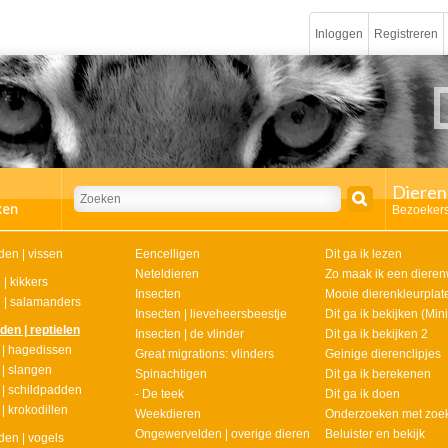
Inloggen
Registreren
Dieren
Bezoekers
en | vissen
Eencelligen
Dit ga ik lezen
Neteldieren
Zo maak ik een dieren
| kikkers
Insecten
Mooie dierenkleurplat
 | salamanders
Insecten | lieveheersbeestje
Dit ga ik bekijken (Min
en | reptielen
Insecten | de vlinder
Dit ga ik bekijken 2
 | hagedissen
Great migrations: vlinders
Geinige dierenclipjes
 | slangen
Spinachtigen
Dit ga ik berekenen
 | schildpadden
- De teek
Dit ga ik doen
| krokodillen
Weekdieren
Onderzoeken met zoe
Ongewervelden | overige dieren
Beluister en bekijk
en | vogels