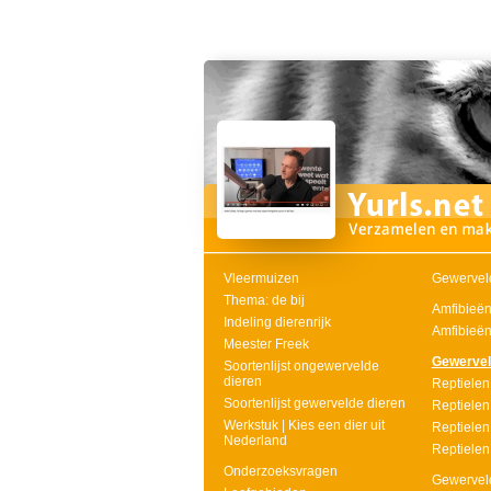
Vleermuizen
Gewerveld
Thema: de bij
Amfibieën 
Indeling dierenrijk
Amfibieën
Meester Freek
Gewerveld
Soortenlijst ongewervelde
dieren
Reptielen
Soortenlijst gewervelde dieren
Reptielen
Werkstuk | Kies een dier uit
Reptielen
Nederland
Reptielen 
Onderzoeksvragen
Gewerveld