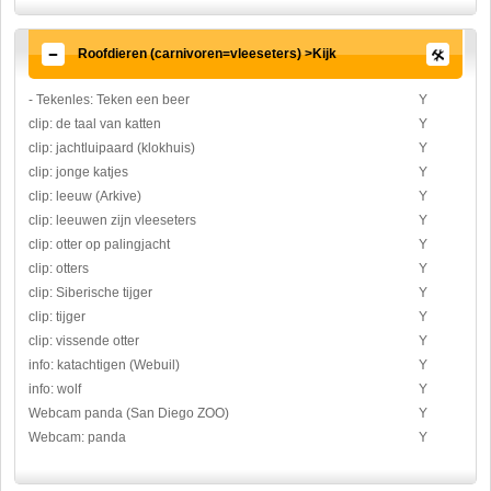
Roofdieren (carnivoren=vleeseters) >Kijk
- Tekenles: Teken een beer
Y
clip: de taal van katten
Y
clip: jachtluipaard (klokhuis)
Y
clip: jonge katjes
Y
clip: leeuw (Arkive)
Y
clip: leeuwen zijn vleeseters
Y
clip: otter op palingjacht
Y
clip: otters
Y
clip: Siberische tijger
Y
clip: tijger
Y
clip: vissende otter
Y
info: katachtigen (Webuil)
Y
info: wolf
Y
Webcam panda (San Diego ZOO)
Y
Webcam: panda
Y