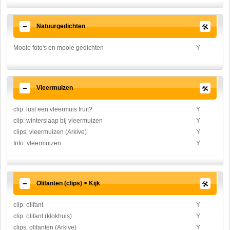
Natuurgedichten
Mooie foto's en mooie gedichten
Y
Vleermuizen
clip: lust een vleermuis fruit?
Y
clip: winterslaap bij vleermuizen
Y
clips: vleermuizen (Arkive)
Y
Info: vleermuizen
Y
Olifanten (clips) > Kijk
clip: olifant
Y
clip: olifant (klokhuis)
Y
clips: olifanten (Arkive)
Y