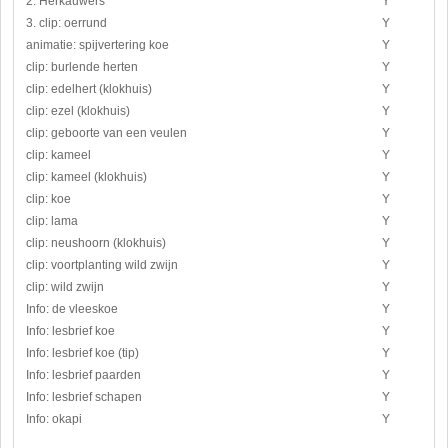
2. Herkauwers
Y
3. clip: oerrund
Y
animatie: spijvertering koe
Y
clip: burlende herten
Y
clip: edelhert (klokhuis)
Y
clip: ezel (klokhuis)
Y
clip: geboorte van een veulen
Y
clip: kameel
Y
clip: kameel (klokhuis)
Y
clip: koe
Y
clip: lama
Y
clip: neushoorn (klokhuis)
Y
clip: voortplanting wild zwijn
Y
clip: wild zwijn
Y
Info: de vleeskoe
Y
Info: lesbrief koe
Y
Info: lesbrief koe (tip)
Y
Info: lesbrief paarden
Y
Info: lesbrief schapen
Y
Info: okapi
Y