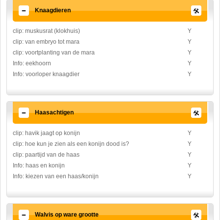
Knaagdieren
clip: muskusrat (klokhuis)
Y
clip: van embryo tot mara
Y
clip: voortplanting van de mara
Y
Info: eekhoorn
Y
Info: voorloper knaagdier
Y
Haasachtigen
clip: havik jaagt op konijn
Y
clip: hoe kun je zien als een konijn dood is?
Y
clip: paartijd van de haas
Y
Info: haas en konijn
Y
Info: kiezen van een haas/konijn
Y
Walvis op ware grootte