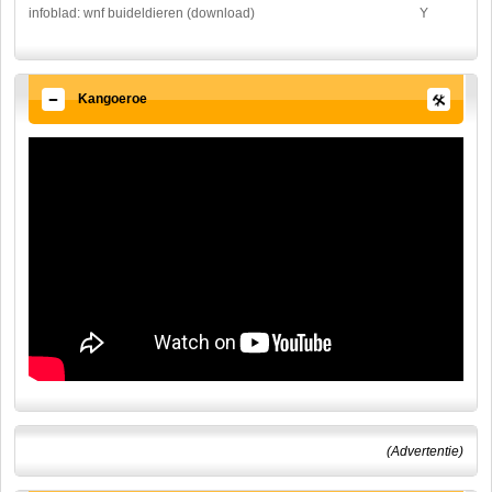
infoblad: wnf buideldieren (download)
Y
Kangoeroe
(Advertentie)