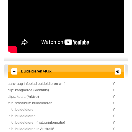
Buideldieren >Kijk
aanvraag infoblad buideldieren wnf
Y
clip: kangoeroe (klokhuis)
Y
clips: koala (Arkive)
Y
foto: fotoalbum buideldieren
Y
info: buideldieren
Y
info: buideldieren
Y
info: buideldieren (natuurinformatie)
Y
info: buideldieren in Australië
Y