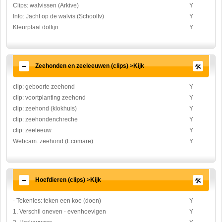
Clips: walvissen (Arkive)
Y
Info: Jacht op de walvis (Schooltv)
Y
Kleurplaat dolfijn
Y
Zeehonden en zeeleeuwen (clips) >Kijk
clip: geboorte zeehond
Y
clip: voortplanting zeehond
Y
clip: zeehond (klokhuis)
Y
clip: zeehondenchreche
Y
clip: zeeleeuw
Y
Webcam: zeehond (Ecomare)
Y
Hoefdieren (clips) >Kijk
- Tekenles: teken een koe (doen)
Y
1. Verschil oneven - evenhoevigen
Y