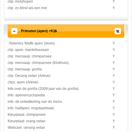
clip: molshopen
Y
clip: zo blind als een mol
Y
Primaten (apen) >Kijk
-Tekenles 'Maffe apen' (doen)
Y
clip: apen: mantelbaviaan
Y
clip: mensaap: chimpansee
Y
clip: mensaap: chimpansee (Klokhuis)
Y
clip: mensaap: gorilla
Y
clip: Oerang oetan (Arkive)
Y
clips: apen (Arkive)
Y
Info over de gorilla (2009 jaar van de gorilla)
Y
info: apenencyclopedie
Y
info: de ontwikkeling van de mens
Y
info: halfapen: ringstaartmaki
Y
Kleurplaat: chimpansee
Y
Kleurplaat: orang oetan
Y
Webcam: oerang oetan
Y