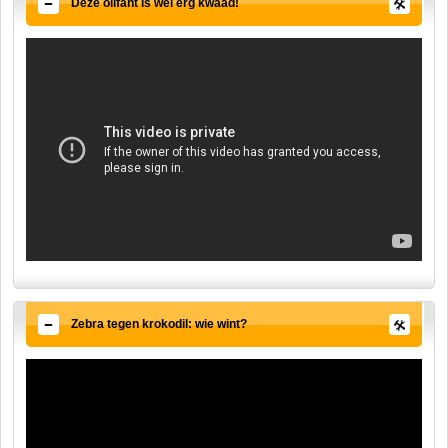
Deze olifant is wel erg kwaad!
Zebra tegen krokodil: wie wint?