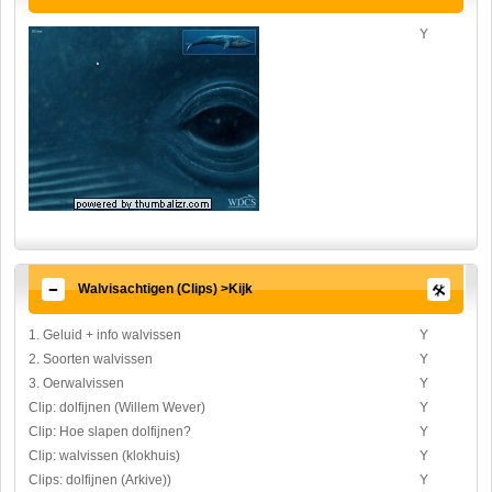
Y
Walvisachtigen (Clips) >Kijk
1. Geluid + info walvissen
Y
2. Soorten walvissen
Y
3. Oerwalvissen
Y
Clip: dolfijnen (Willem Wever)
Y
Clip: Hoe slapen dolfijnen?
Y
Clip: walvissen (klokhuis)
Y
Clips: dolfijnen (Arkive))
Y